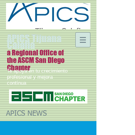
APICS Tijuana
Calafia
a Regional Office of
the ASCM San Diego
Chapter
Te apoya en tu crecimiento
profesional y mejora
contínua
APICS NEWS